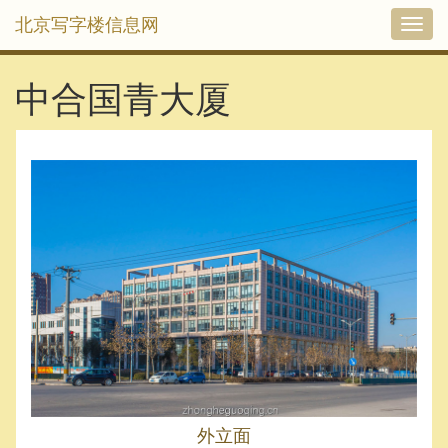
北京写字楼信息网
切
换
导
航
中合国青大厦
外立面