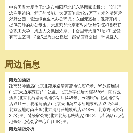
中合国青大厦位于北京市朝阳区北苑东路顾家庄桥北，设计理
念注重简约、舒适与节能。大厦西侧毗邻57万平方米的清河营
郊野公园，营造绿色生态办公环境；东侧无遮挡，视野开阔，
提供安静的办公氛围。大厦紧邻北京市对外贸易学院和首都联
合职工大学，周边人文氛围浓厚。中合国青大厦B1层和1层设
有商业空间，2至5层为办公楼层，能够俯瞰公园，环境宜人。
周边信息
附近的酒店
距离喆啡酒店(北京北苑东路清河营地铁店)7米、99旅馆连锁
(北京天通东苑店)2.1公里、北京乐享易居民宿389米、朗丽兹
酒店(北京北苑清河营地铁站店)449米、云端民宿(北苑地铁站
店)311米、赛纳河酒店(北京天通苑立水桥地铁站店)2.2公里、
北京蓝地时尚庄园(北京清河营地铁站店)746米、北京丹阳宾馆
2.7公里、梵缦家公寓(北京北苑地铁站店)286米、派·酒店(北苑
地铁站北苑会议中心店)1.8公里。
附近酒店分析