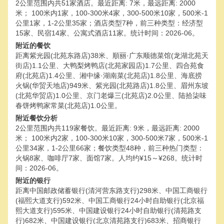
2公里范围内共51家酒店。最近距离: 7米，最远距离: 2000
米； 100米内1家，100-300米4家，300-500米10家，500米-1
公里1家，1-2公里35家；酒店类型7种，前三种类型：经济型
15家、民宿14家、公寓式酒店11家。统计时间：2026-06。
附近的餐饮
距离紫光园(北苑东路店)38米、順丽·广东顺德菜馆(龙湖北苑天
街店)1.1公里、大鸭梨烤鸭店(北苑家园店)1.7公里、四合苑食
府(北苑店)1.4公里、湘中缘·湖南菜(北苑店)1.8公里、海底捞
火锅(华贸天地店)949米、紫光园(北苑路店)1.8公里、眉州东坡
(北苑华贸店)1.0公里、京门老爆三(北苑店)2.0公里、陆拾柒味
春饼烤鸭家常菜(北苑店)1.0公里。
附近餐饮分析
2公里范围内共119家餐饮。最近距离: 9米，最远距离: 2000
米； 100米内2家，100-300米10家，300-500米7家，500米-1
公里34家，1-2公里66家；餐饮类型48种，前三种热门类型：
火锅8家、咖啡厅7家、面馆7家。人均约¥15～¥268。统计时
间：2026-06。
附近的银行
距离中国邮政储蓄银行(清河营东路支行)298米、中国工商银行
(福熙大道支行)592米、中国工商银行24小时自助银行(北京福
熙大道支行)595米、中国建设银行24小时自助银行(清苑路支
行)682米、中国建设银行(北京清苑路支行)683米、招商银行