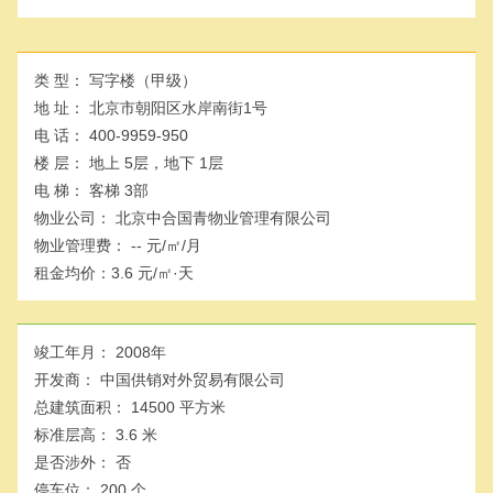
类 型：
写字楼（甲级）
地 址：
北京市朝阳区水岸南街1号
电 话：
400-9959-950
楼 层：
地上 5层，地下 1层
电 梯：
客梯 3部
物业公司：
北京中合国青物业管理有限公司
物业管理费：
-- 元/㎡/月
租金均价：
3.6 元/㎡·天
竣工年月：
2008年
开发商：
中国供销对外贸易有限公司
总建筑面积：
14500 平方米
标准层高：
3.6 米
是否涉外：
否
停车位：
200 个