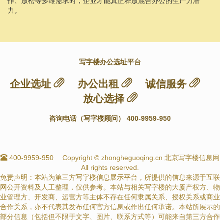
作、放松等多维需求时，企业才能真正释放混合办公的生产力潜
力。
写字楼办公选址平台
企业选址
办公出租
诚信服务
放心选择
咨询电话（写字楼顾问） 400-9959-950
400-9959-950
Copyright © zhongheguoqing.cn 北京写字楼信息网
All rights reserved.
免责声明：本站为第三方写字楼信息展示平台，所提供的信息来源于互联
网公开资料及人工整理，仅供参考。本站与相关写字楼的大厦产权方、物
业管理方、开发商、运营方等主体不存在任何隶属关系、授权关系或商业
合作关系，亦不代表其发布任何官方信息或作出任何承诺。本站所展示的
部分信息（包括但不限于文字、图片、联系方式等）可能来自第三方合作