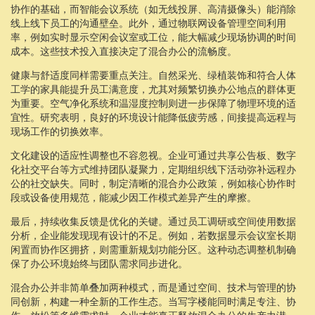
协作的基础，而智能会议系统（如无线投屏、高清摄像头）能消除
线上线下员工的沟通壁垒。此外，通过物联网设备管理空间利用
率，例如实时显示空闲会议室或工位，能大幅减少现场协调的时间
成本。这些技术投入直接决定了混合办公的流畅度。
健康与舒适度同样需要重点关注。自然采光、绿植装饰和符合人体
工学的家具能提升员工满意度，尤其对频繁切换办公地点的群体更
为重要。空气净化系统和温湿度控制则进一步保障了物理环境的适
宜性。研究表明，良好的环境设计能降低疲劳感，间接提高远程与
现场工作的切换效率。
文化建设的适应性调整也不容忽视。企业可通过共享公告板、数字
化社交平台等方式维持团队凝聚力，定期组织线下活动弥补远程办
公的社交缺失。同时，制定清晰的混合办公政策，例如核心协作时
段或设备使用规范，能减少因工作模式差异产生的摩擦。
最后，持续收集反馈是优化的关键。通过员工调研或空间使用数据
分析，企业能发现现有设计的不足。例如，若数据显示会议室长期
闲置而协作区拥挤，则需重新规划功能分区。这种动态调整机制确
保了办公环境始终与团队需求同步进化。
混合办公并非简单叠加两种模式，而是通过空间、技术与管理的协
同创新，构建一种全新的工作生态。当写字楼能同时满足专注、协