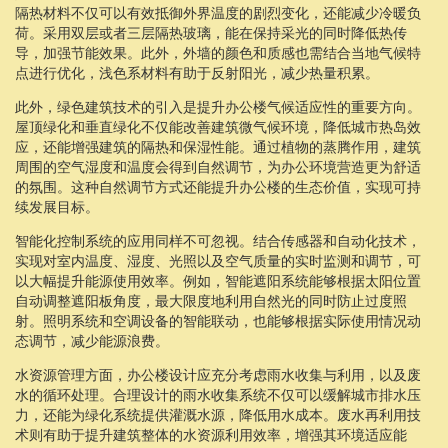
隔热材料不仅可以有效抵御外界温度的剧烈变化，还能减少冷暖负
荷。采用双层或者三层隔热玻璃，能在保持采光的同时降低热传
导，加强节能效果。此外，外墙的颜色和质感也需结合当地气候特
点进行优化，浅色系材料有助于反射阳光，减少热量积累。
此外，绿色建筑技术的引入是提升办公楼气候适应性的重要方向。
屋顶绿化和垂直绿化不仅能改善建筑微气候环境，降低城市热岛效
应，还能增强建筑的隔热和保湿性能。通过植物的蒸腾作用，建筑
周围的空气湿度和温度会得到自然调节，为办公环境营造更为舒适
的氛围。这种自然调节方式还能提升办公楼的生态价值，实现可持
续发展目标。
智能化控制系统的应用同样不可忽视。结合传感器和自动化技术，
实现对室内温度、湿度、光照以及空气质量的实时监测和调节，可
以大幅提升能源使用效率。例如，智能遮阳系统能够根据太阳位置
自动调整遮阳板角度，最大限度地利用自然光的同时防止过度照
射。照明系统和空调设备的智能联动，也能够根据实际使用情况动
态调节，减少能源浪费。
水资源管理方面，办公楼设计应充分考虑雨水收集与利用，以及废
水的循环处理。合理设计的雨水收集系统不仅可以缓解城市排水压
力，还能为绿化系统提供灌溉水源，降低用水成本。废水再利用技
术则有助于提升建筑整体的水资源利用效率，增强其环境适应能