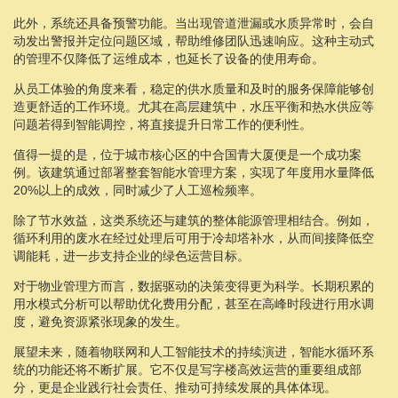
此外，系统还具备预警功能。当出现管道泄漏或水质异常时，会自
动发出警报并定位问题区域，帮助维修团队迅速响应。这种主动式
的管理不仅降低了运维成本，也延长了设备的使用寿命。
从员工体验的角度来看，稳定的供水质量和及时的服务保障能够创
造更舒适的工作环境。尤其在高层建筑中，水压平衡和热水供应等
问题若得到智能调控，将直接提升日常工作的便利性。
值得一提的是，位于城市核心区的中合国青大厦便是一个成功案
例。该建筑通过部署整套智能水管理方案，实现了年度用水量降低
20%以上的成效，同时减少了人工巡检频率。
除了节水效益，这类系统还与建筑的整体能源管理相结合。例如，
循环利用的废水在经过处理后可用于冷却塔补水，从而间接降低空
调能耗，进一步支持企业的绿色运营目标。
对于物业管理方而言，数据驱动的决策变得更为科学。长期积累的
用水模式分析可以帮助优化费用分配，甚至在高峰时段进行用水调
度，避免资源紧张现象的发生。
展望未来，随着物联网和人工智能技术的持续演进，智能水循环系
统的功能还将不断扩展。它不仅是写字楼高效运营的重要组成部
分，更是企业践行社会责任、推动可持续发展的具体体现。